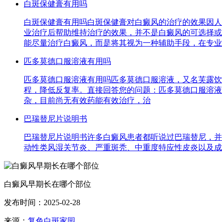
白斑保健膏有用吗
白斑保健膏有用吗白斑保健膏对白癜风的治疗的效果因人
业治疗后帮助维持治疗的效果，并不是白癜风的可选择或
能尽量治疗白癜风，而是将其视为一种辅助手段，在专业
匹多莫德口服溶液有用吗
匹多莫德口服溶液有用吗匹多莫德口服溶液，又名芙露饮
程，降低反复率。直接回答您的问题：匹多莫德口服溶液
杂，目前尚无有效药能有效治疗，治
巴瑞替尼片说明书
巴瑞替尼片说明书许多白癜风患者都听说过巴瑞替尼，并
动性类风湿关节炎、严重斑秃、中重度特应性皮炎以及成人C
白癜风早期长在哪个部位
发布时间：2025-02-28
来源：
复色白斑家园