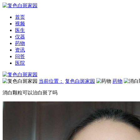
首页
视频
医生
仪器
药物
资讯
问答
医院
当前位置：
复色白斑家园
药物
消白颗粒可以治白斑了吗