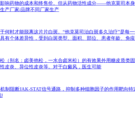
影响药物的成本和终售价。但从药物活性成分——他克莫司本身
生产厂家/品牌不同厂家生产
于何时才能脱离这片片白斑。“他克莫司治白斑多久治疗”是每
具有个体差异性，受到白斑类型、面积、部位、患者年龄、免疫
松（别名：卤美他松，一水合卤米松）的有效果外用糖皮质类固
性皮炎、异位性皮炎等。对于白癜风，医生可能
用机制阻断JAK-STAT信号通路，抑制多种细胞因子的作用靶
J