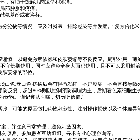
循环，有助于缓解肌肉痉挛和疼痛。
局部肿胀和疼痛。
酰氨基酚或布洛芬。
分泌物等情况，应及时就医，排除感染等并发症。“复方倍他米
，以避免激素依赖和皮肤萎缩等不良反应。局部外用，薄涂于患处，
制剂不宜长期使用，同时应避免全身大面积使用，且不可以采用封
皮肤萎缩的部位。
,淡白色,云白色,搓揉后会有轻微发红，不是癌症，不会直接导
好预防反复，超过80%则以控制预防调理为主，后期看色素细胞
)的食物。 谨记遵从医嘱，切勿听信偏方。
紧张。可能的原因包括药物刺激性、注射操作损伤以及个体差异
方案，并注意日常护理，避免刺激因素。
朋友倾诉、参加患者互助组织、寻求专业心理咨询等。
摄入量)的食物，如柑橘类水果、西红柿等，但要注意均衡饮食，