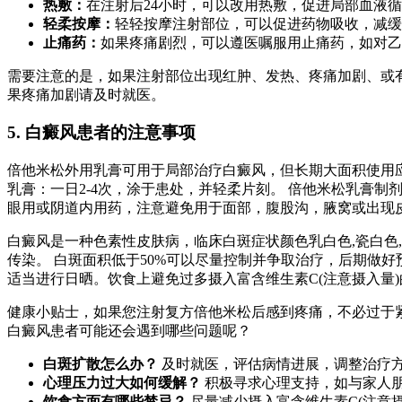
热敷：
在注射后24小时，可以改用热敷，促进局部血液
轻柔按摩：
轻轻按摩注射部位，可以促进药物吸收，减缓
止痛药：
如果疼痛剧烈，可以遵医嘱服用止痛药，如对乙
需要注意的是，如果注射部位出现红肿、发热、疼痛加剧、或有
果疼痛加剧请及时就医。
5. 白癜风患者的注意事项
倍他米松外用乳膏可用于局部治疗白癜风，但长期大面积使用应谨慎
乳膏：一日2-4次，涂于患处，并轻柔片刻。 倍他米松乳膏
眼用或阴道内用药，注意避免用于面部，腹股沟，腋窝或出现
白癜风是一种色素性皮肤病，临床白斑症状颜色乳白色,瓷白色
传染。 白斑面积低于50%可以尽量控制并争取治疗，后期做
适当进行日晒。饮食上避免过多摄入富含维生素C(注意摄入量
健康小贴士，如果您注射复方倍他米松后感到疼痛，不必过于
白癜风患者可能还会遇到哪些问题呢？
白斑扩散怎么办？
及时就医，评估病情进展，调整治疗
心理压力过大如何缓解？
积极寻求心理支持，如与家人
饮食方面有哪些禁忌？
尽量减少摄入富含维生素C(注意