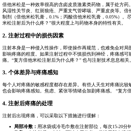
倍他米松是一种效率很高的含卤皮质激素类药物，属于处方药
风湿性关节炎、红斑狼疮、严重支气管哮喘、严重皮炎等。倍他
制剂（倍他米松乳膏，0.1%；丙酸倍他米松乳膏，0.05%
米松注射后为什么疼？”很大程度上与药物本身的特性有关。
2. 注射过程中的损伤因素
注射本身是一种侵入性操作，即使操作再规范，也难免会对局
影响疼痛的程度。如果注射过程中不慎损伤到神经，疼痛感可
痛。“复方倍他米松注射后为什么疼？” 也与注射技术息息相关
3. 个体差异与疼痛感知
每个人对疼痛的敏感程度都存在差异。有些人天生对疼痛比较
也会影响疼痛感知。焦虑、紧张等情绪会加剧疼痛感。 “复方
4. 注射后疼痛的处理
注射后出现疼痛，可以采取以下措施进行缓解：
局部冷敷：
用冰袋或冷毛巾敷在注射部位，每次15-20